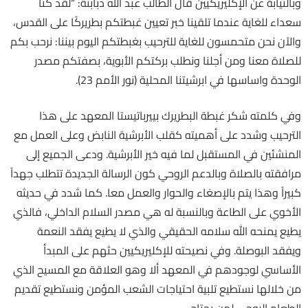
وبالنيابة عن الإكليريكيين قال الطالب عبد الله دبابنة: “لقد كنا
سعداء للغاية عندما تلقينا خبر تعيين غبطتكم بطريركًا على القدس،
والآن نحن متحمسون للغاية للترحيب بغبطتكم اليوم بيننا: نرحب بكم
للصلاة معنا ومن أجلنا ونطلب بركتكم الأبوية، بصفتكم مصدر
الوحدة واساسها في ابرشيتنا المحلية (نور الأمم 23).
وفي كلمته شكر غبطة البطريرك بييرباتيستا المعهد على هذا
الترحيب وشدد على أهميته كقلب الأبرشية النابض وعلى العمل مع
المنشئين في المستقبل لما فيه خير الأبرشية. ودعى الجميع إلى
مرافقته بالصلاة وبالدعم الروحي كون الرسالة الجديدة تتطلب جهداً
كبيراً وهذا يتم بالإصغاء والحوار والعمل معا. كما شدد في حديثه
الأخوي على الطاعة وبالنسبة له هي مصدر السلام الداخلي، فالذي
يطيع يمنحه الله سلامه الحقيقي والذي لا يطيع يفقد النعمة
ويفقد البوصلة. وفي نصيحته للإكليريكيين حثهم على المبدأ
الأساسي لوجودهم في المعهد ألا وهو العلاقة مع المسيح الذي
من خلالها نستطيع تلبية احتياجات الشعب المؤمن ونستطيع تقديم