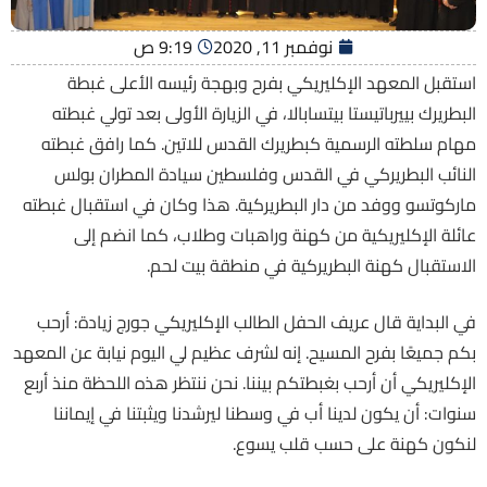
نوفمبر 11, 2020
9:19 ص
استقبل المعهد الإكليريكي بفرح وبهجة رئيسه الأعلى غبطة
البطريرك بييرباتيستا بيتسابالا، في الزيارة الأولى بعد تولي غبطته
مهام سلطته الرسمية كبطريرك القدس للاتين. كما رافق غبطته
النائب البطريركي في القدس وفلسطين سيادة المطران بولس
ماركوتسو ووفد من دار البطريركية. هذا وكان في استقبال غبطته
عائلة الإكليريكية من كهنة وراهبات وطلاب، كما انضم إلى
الاستقبال كهنة البطريركية في منطقة بيت لحم.
في البداية قال عريف الحفل الطالب الإكليريكي جورج زيادة: أرحب
بكم جميعًا بفرح المسيح. إنه لشرف عظيم لي اليوم نيابة عن المعهد
الإكليريكي أن أرحب بغبطتكم بيننا. نحن ننتظر هذه اللحظة منذ أربع
سنوات: أن يكون لدينا أب في وسطنا ليرشدنا ويثبتنا في إيماننا
لنكون كهنة على حسب قلب يسوع.