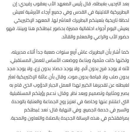
بعد الترحيب بغبطته، قال رئيس المعهد الأب يعقوب رفيدي: إن
البطريركية اللاتينية في القدس وفي جميع أرجاء الأبرشية تعيش
لحظة تاريخية بتعينكم البطريرك العاشر لها. المعهد الإكليريكي
يعيش اليوم أجواء احتفالية مميزة بحضور غبطتكم هنا وبيننا، فهو
حضور الأب والراعي والمعلم والقائد.
كما أشار بأن البطريرك عاش أربع سنوات صعبة جداً أثناء مدبريته،
ولكنها كانت مثمرة وبناءة ووضعت الأساس للعمل المستقبلي.
لأنه لا يوجد فرح بدون ألم، ولا يوجد حصاد بدون زرع، ولا يوجد مجد
بدون صلب ولا قيامة بدون موت. وقال بأن عائلة الإكليريكية تعبّر
لغبطته عن تقديرها الكبير لهذا العمل الجبار الدؤوب الذي قام به
بصبر ومثابرة وتصميم وبعد نظر. وقال: ندعم رؤيتكم المستقبلية
التي اعلنتم عنها وخاصة في تعزيز روح الجماعة والعناية بالوحدة
والسير في خدمة الجميع. وفي النهاية قال: نعد غبطتكم
بمرافقتكم في هذه الرسالة الجديدة بالصلاة والتعاون والمحبة.