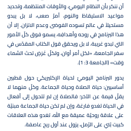
أن ننكر بأن النظام اليوميّ، والأوقات المنتظمة، وتحديد
مواعيد الاستيقاظ والنوم، أمرٌ صعب، لا بل يبدو
مستحيلاً في عالم تسوده الفوضى وعدم الاتزان. إلا أن
هذا البرنامج في روحِه وأهدافِه، يسمو فوق كلّ الأمور
التي تبدو غريبة، لا بل ويحقق قول الكتاب المقدّس في
سفر الجامعة، «لكل أمر أوان، ولكلّ غَرَضٍ تحتَ السَّماءِ
وَقت» (الجامعة 3: 1).
يدور البرنامج اليوميّ لحياة الإكليريكيّ حول قطبين
أساسيين: حياة الصلاة وحياة الجماعة. وكلّ منهما لا
يقلّ قيمة عن الآخر؛ فالصلاة إن لم تتحول إلى أفعال
في الحياة تغدو فارغة، وإن لم تكن حياة الجماعة مبنيّة
على علاقة روحيّة عميقة مع الله، تغدو هذه العلاقات
كبيت بُنيَ على الرّمل، يزول عند أول ريح عاصفة.