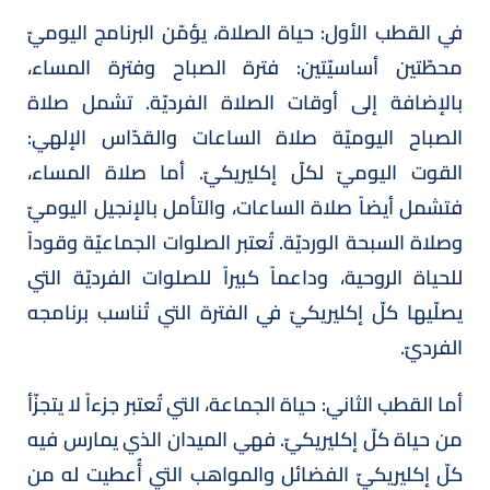
في القطب الأول: حياة الصلاة، يؤمّن البرنامج اليوميّ
محطّتين أساسيّتين: فترة الصباح وفترة المساء،
بالإضافة إلى أوقات الصلاة الفرديّة. تشمل صلاة
الصباح اليوميّة صلاة الساعات والقدّاس الإلهي:
القوت اليوميّ لكلّ إكليريكيّ. أما صلاة المساء،
فتشمل أيضاً صلاة الساعات، والتأمل بالإنجيل اليوميّ
وصلاة السبحة الورديّة. تُعتبر الصلوات الجماعيّة وقوداً
للحياة الروحية، وداعماً كبيراً للصلوات الفرديّة التي
يصلّيها كلّ إكليريكيّ في الفترة التي تُناسب برنامجه
الفرديّ.
أما القطب الثاني: حياة الجماعة، التي تُعتبر جزءاً لا يتجزّأ
من حياة كلّ إكليريكيّ. فهي الميدان الذي يمارس فيه
كلّ إكليريكيّ الفضائل والمواهب التي أُعطيت له من