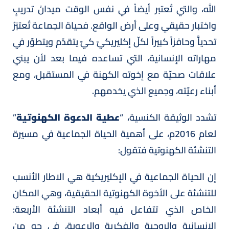
الله، والتي تُعتبر أيضاً في نفس الوقت ميدانَ تدريبٍ
واختبار حقيقي وعلى أرض الواقع. فحياة الجماعة تُعتبَرُ
تحدياًّ وحافزاً كبيراً لكلّ إكليريكيّ كيّ يتقدّم ويتطوّر في
مهاراته الإنسانية، التي تساعده فيما بعد لأن يبني
علاقات صحيّة مع إخوته الكهنة في المستقبل، ومع
أبناء رعيّته، وجميع الذي يخدمهم.
تشدد الوثيقة الكنسية، “
عطية الدعوة الكهنوتية
”
لعام 2016م، على أهمية الحياة الجماعية في مسيرة
التنشئة الكهنوتية فتقول:
إن الحياة الجماعية في الإكليريكية هي الاطار الأنسب
للتنشئة على الأخوة الكهنوتية الحقيقية، وهي المكان
الخاص الذي تتفاعل فيه أبعاد التنشئة الأربعة:
الإنسانية والروحية والفكرية والرعوية، في جو من