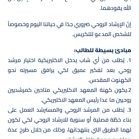
الله يقودهما.
إنّ الإرشاد الروحي ضروري جدًا في حياتنا اليوم وخصوصاً
للشخص المدعو للتكريس.
مبادئ بسيطة للطالب:
1. يُطلب من أي شاب يدخل الاكليريكية اختيار مرشد
روحي بعد تفكير عميق لكي يرافق مسيرته نحو
الكهنوت المقدس.
2.يكون كهنة المعهد الاكليريكي متاحين كمرشديين
روحيين ما عدا رئيس المعهد الاكليريكي.
3. يُطلب من المرشد الروحي والمسترشد العمل على
بناء خطّة فصلية أو سنوية للارشاد الروحي لكي تكون
لهما الطريق التي ينتهجانها، وذلك من خلال طرح عدة