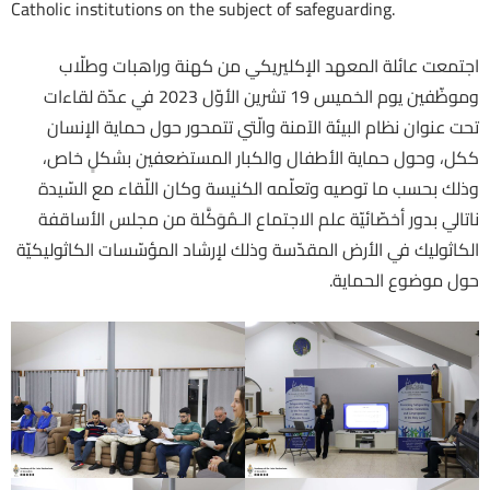
Catholic institutions on the subject of safeguarding.
اجتمعت عائلة المعهد الإكليريكي من كهنة وراهبات وطلّاب
وموظّفين يوم الخميس 19 تشرين الأوّل 2023 في عدّة لقاءات
تحت عنوان نظام البيئة الآمنة والّتي تتمحور حول حماية الإنسان
ككل، وحول حماية الأطفال والكبار المستضعفين بشكلٍ خاص،
وذلك بحسب ما توصيه وتعلّمه الكنيسة وكان اللّقاء مع السّيدة
ناتالي بدور أخصّائيّة علم الاجتماع الـمُوَكَّلة من مجلس الأساقفة
الكاثوليك في الأرض المقدّسة وذلك لإرشاد المؤسّسات الكاثوليكيّة
حول موضوع الحماية.