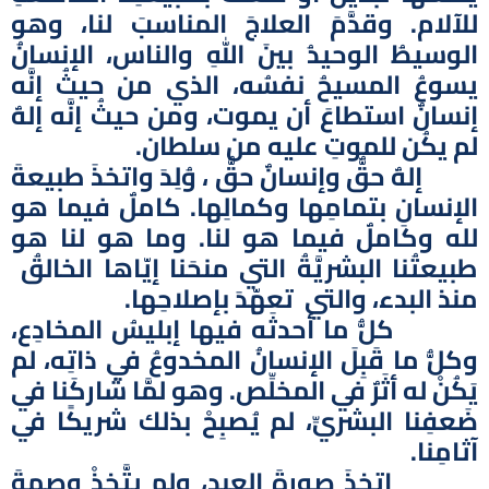
للآلام. وقدَّمَ العلاجَ المناسبَ لنا، وهو
الوسيطُ الوحيدُ بينَ اللهِ والناس، الإنسانُ
يسوعُ المسيحُ نفسُه، الذي من حيثُ إنَّه
إنسانٌ استطاعَ أن يموت، ومن حيثُ إنَّه إلهٌ
لم يكُن للموتِ عليه من سلطان.
إلهٌ حقٌّ وإنسانٌ حقٌّ ، وُلِدَ واتخذَ طبيعةَ
الإنسانِ بتمامِها وكمالِها. كاملٌ فيما هو
لله وكاملٌ فيما هو لنا. وما هو لنا هو
طبيعتُنا البشريَّةُ التي منحَنا إيّاها الخالقُ
منذ البدء، والتي تعهّدَ بإصلاحِها.
كلُّ ما أحدثَه فيها إبليسُ المخادِع،
وكلُّ ما قَبِلَ الإنسانُ المخدوعُ في ذاتِه، لم
يَكُنْ له أثَرٌ في المخلِّص. وهو لمَّا شاركَنا في
ضَعفِنا البشريِّ، لم يُصبِحْ بذلك شريكًا في
آثامِنا.
اتخذَ صورةَ العبد، ولم يتَّخِذْ وصمةَ