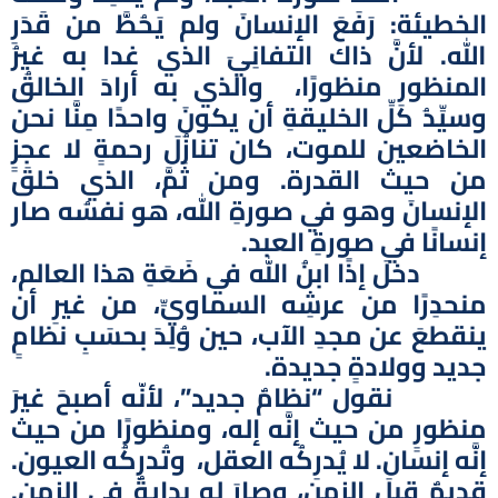
الخطيئة: رَفَعَ الإنسانَ ولم يَحُطَّ من قَدَرِ
الله. لأنَّ ذاك التفانِيَ الذي غدا به غيرُ
المنظورِ منظورًا، والذي به أرادَ الخالقُ
وسيِّدُ كلِّ الخليقةِ أن يكونَ واحدًا مِنَّا نحن
الخاضعين للموت، كان تنازُلَ رحمةٍ لا عجزٍ
من حيث القدرة. ومن ثَمَّ، الذي خلقَ
الإنسانَ وهو في صورةِ الله، هو نفسُه صار
إنسانًا في صورةِ العبد.
دخلَ إذًا ابنُ الله في ضَعَةِ هذا العالم،
منحدِرًا من عرشِه السماويِّ، من غيرِ أن
ينقطعَ عن مجدِ الآب، حين وُلِدَ بحسَبِ نظامٍ
جديد وولادةٍ جديدة.
نقول “نظامٌ جديد”، لأنّه أصبحَ غيرَ
منظورٍ من حيث إنَّه إله، ومنظورًا من حيث
إنَّه إنسان. لا يُدرِكُه العقل، وتُدرِكُه العيون.
قديمٌ قبلَ الزمن، وصارَ له بدايةٌ في الزمن.