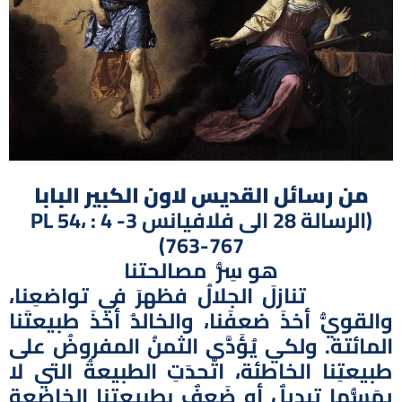
من رسائل القديس لاون الكبير البابا
(الرسالة 28 الى فلافيانس 3- 4 : PL 54،
763-767)
هو سِرُّ مصالحتنا
تنازلَ الجلالُ فظهرَ في تواضعِنا،
والقويُّ أخذَ ضعفَنا، والخالدُ أخذَ طبيعتَنا
المائتة. ولكي يُؤَدَّى الثمنُ المفروضُ على
طبيعتِنا الخاطئة، اتَّحدَتِ الطبيعةُ التي لا
يمَسُّها تبديلٌ أو ضَعفٌ بطبيعتِنا الخاضعةِ