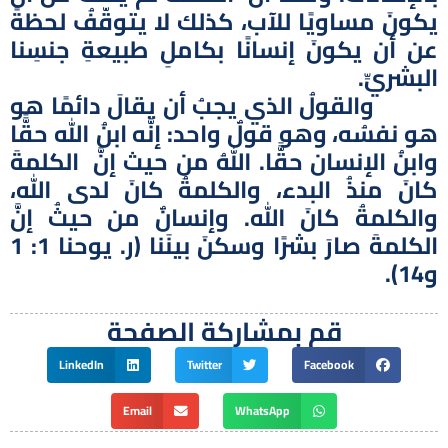
يكونَ مساويًا للآب، كذلك لا يتوقّفُ لحظةً
عن أن يكونَ إنسانًا بكاملِ طبيعةِ جنسِنا
البشريِّ.
والقولُ الذي يجبُ أن يقالَ دائمًا هو
هو نفسُه، وهو قولٌ واحد: إنَّه ابنُ الله حقًّا
وابنُ الإنسان حقًّا. اللهُ من حيث إنَّ الكلمةَ
كانَ منذُ البدء، والكلمةُ كانَ لدى الله،
والكلمةُ كانَ الله. وإنسانٌ من حيثُ إنَّ
الكلمةَ صارَ بشرًا وسكنَ بينَنا (ر. يوحنا 1: 1
و14).
قم بمشاركة الصفحة
LinkedIn
Twitter
Facebook
Email
WhatsApp