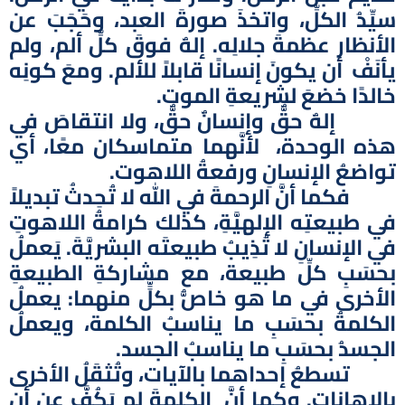
سيِّدُ الكلِّ، واتخذَ صورةَ العبد، وحَجَبَ عن
الأنظارِ عظمةَ جلالِه. إلهٌ فوقَ كلِّ ألم، ولم
يأنَفْ أن يكونَ إنسانًا قابلاً للألم. ومعَ كونِه
خالدًا خضعَ لشريعةِ الموت.
إلهٌ حقٌّ وإنسانٌ حقٌّ، ولا انتقاصَ في
هذه الوحدة، لأنَّهما متماسكان معًا، أي
تواضعُ الإنسانِ ورفعةُ اللاهوت.
فكما أنَّ الرحمةَ في الله لا تُحِدثُ تبديلاً
في طبيعتِه الإلهيَّةِ، كذلك كرامةُ اللاهوتِ
في الإنسانِ لا تُذِيبُ طبيعتَه البشريَّةَ. يَعملُ
بحسَبِ كلِّ طبيعة، مع مشاركةِ الطبيعةِ
الأخرى في ما هو خاصُّ بكلٍّ منهما: يعملُ
الكلمةُ بحسَبِ ما يناسبُ الكلمة، ويعملُ
الجسدُ بحسَبِ ما يناسبُ الجسد.
تسطعُ إحداهما بالآيات، وتُثقَلُ الأخرى
بالإهانات. وكما أنَّ الكلمةَ لم يَكُفَّ عن أن