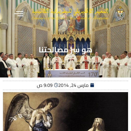
هو سِرُّ مصالحتنا
مارس 24, 2014
9:09 ص