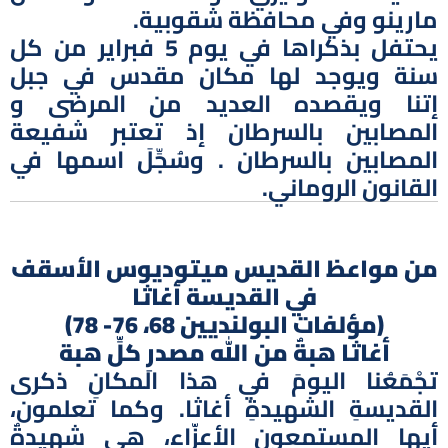
مارينو وفي محافظة شقوبية.
يحتفل بذكراها في يوم 5 فبراير من كل
سنة ويوجد لها مكان مقدس في جبل
إتنا ويقصده العديد من المرضى و
المصابين بالسرطان إذ تعتبر شفيعة
المصابين بالسرطان . وسُجِّلَ اسمها في
القانون الروماني.
من مواعظ القديس ميتوديوس الأسقف
في القديسة أغاثا
(مؤلفات البولنديين 68، 76- 78)
أغاثا هبةٌ من الله مصدرِ كلِّ هبة
تجْمَعُنا اليومَ في هذا المكانِ ذكرى
القديسةِ الشهيدةِ أغاثا. وكما تعلمون،
أيها المستمعون الأعزّاء، هي شهيدةٌ