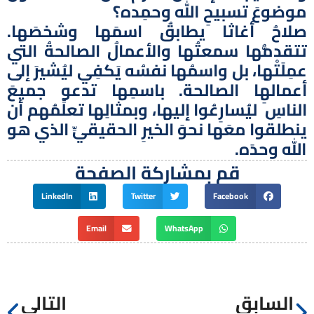
موضوعَ تسبيحِ الله وحمِده؟
صلاحُ أغاثا يطابقُ اسمَها وشخصَها.
تتقدمُّها سمعتُها والأعمالُ الصالحةُ التي
عمِلَتْها، بل واسمُها نفسُه يَكفِي ليُشيرَ إلى
أعمالهِا الصالحة. باسمِها تدعو جميعَ
الناسِ ليُسارِعُوا إليها، وبمثالِها تعلِّمُهم أن
ينطلقوا معَها نحوَ الخيرِ الحقيقيِّ الذي هو
الله وحدَه.
قم بمشاركة الصفحة
LinkedIn
Twitter
Facebook
Email
WhatsApp
السابق
التالي