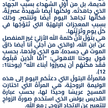
قديمة، بل من أوّلِ الشهداءِ بسببِ الجهادِ
الذي جاهدَتْه. ولكنَّها أيضًا شهيدةٌ عصريّةٌ،
فكأنّها تجاهدُ اليومَ أيضًا وتنتصر، وذلك
بسببِ المعجزاتِ الإلهيّةِ التي تُتوِّجُها في
كلِّ يومٍ وتُزيِّنُها.
هي بتولٌ لأنَّ كلمةَ الله الأزليِّ غيرَ المنفصلِ
عن ابنِ الله، (والذي من أجلي أنا أيضا ذاقَ
الموتَ في جسدِه)، هو الذي ولَدَها، بحسبِ
قولِ يوحنا اللاهوتي: “أمَّا الَّذِينَ قَبِلُوهُ
فَقَد مَكَّنَهُم أن يَصِيرُوا أبناءَ الله” (يوحنا1:
12).
فالمرأةُ البتولُ التي دعَتْكم اليومَ إلى هذه
الوليمةِ الروحيّة، هي المرأةُ التي اختارَتِ
المسيحَ عريسًا وحيدًا لها، بحسبِ عبارةِ
القديسِ بولسَ الذي استخدمَ صورةَ الزواجِ
للتعبيِر عن الاتحادِ الروحيِّ معَ الله.