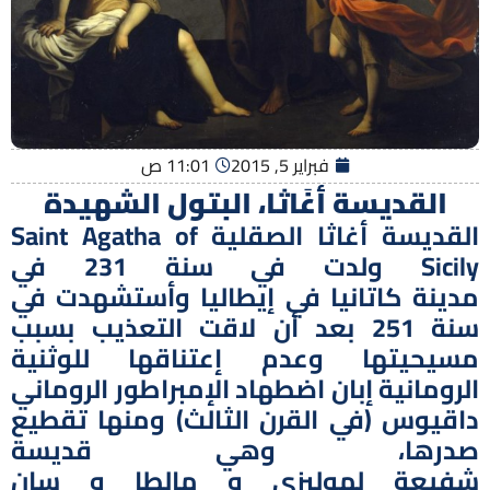
فبراير 5, 2015
11:01 ص
القديسة أغَاثا، البتول الشهيدة
القديسة أغاثا الصقلية Saint Agatha of
Sicily ولدت في سنة 231 في
مدينة كاتانيا في إيطاليا وأستشهدت في
سنة 251 بعد أن لاقت التعذيب بسبب
مسيحيتها وعدم إعتناقها للوثنية
الرومانية إبان اضطهاد الإمبراطور الروماني
داقيوس (في القرن الثالث) ومنها تقطيع
صدرها، وهي قديسة
شفيعة لموليزي و مالطا و سان