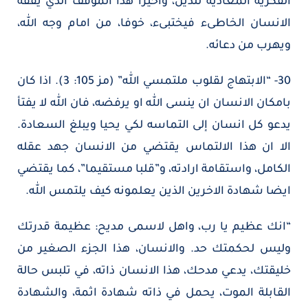
الفكرية المعادية للدين، واخيرا هذا الموقف الذي يقفه
الانسان الخاطىء فيختبىء، خوفا، من امام وجه الله،
ويهرب من دعائه.
30- “الابتهاج لقلوب ملتمسي الله” (مز 105: 3). اذا كان
بامكان الانسان ان ينسى الله او يرفضه، فان الله لا يفتأ
يدعو كل انسان إلى التماسه لكي يحيا ويبلغ السعادة.
الا ان هذا الالتماس يقتضي من الانسان جهد عقله
الكامل، واستقامة ارادته، و”قلبا مستقيما”، كما يقتضي
ايضا شهادة الاخرين الذين يعلمونه كيف يلتمس الله.
“انك عظيم يا رب، واهل لاسمى مديح: عظيمة قدرتك
وليس لحكمتك حد. والانسان، هذا الجزء الصغير من
خليقتك، يدعي مدحك، هذا الانسان ذاته، في تلبس حالة
القابلة الموت، يحمل في ذاته شهادة اثمة، والشهادة