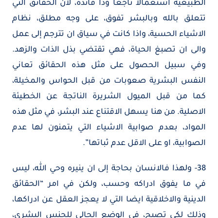
الطبيعية استعمالا ناجعا وذا فائدة، لان الحقائق التي
تتعلق بالله وبالبشر تفوق، على وجه مطلق، نظام
الاشياء الحسية، واذا كانت في سياق ان تترجم إلى عمل
والى ان تصبغ الحياة، فهي تقتضي بذل الذات والزهد.
وفي سبيل الحصول على مثل هذه الحقائق تعاني
النفس البشرية صعوبات من قبل الحواس والمخيلة،
كما من قبل الميول الشريرة الناتجة عن الخطيئة
الاصلية. من هنا يسهل الاقتناع عند البشر، في مثل هذه
المواد، بعدم صوابية الاشياء التي يتمنون لها عدم
الصوابية، او على الاقل عدم ثباتها”.
38- ولهذا فالانسان بحاجة إلى ان ينيره وحي الله، ليس
في ما يفوق ادراكه وحسب، ولكن في امر “الحقائق
الدينية والاخلاقية ايضا التي لا يعجز العقل عن ادراكها،
وذلك لكي تصبح، في الوضع الحالي للجنس البشري،